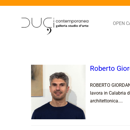
OPEN C
Roberto Gio
ROBERTO GIORDANO V
lavora in Calabria 
architettonica....