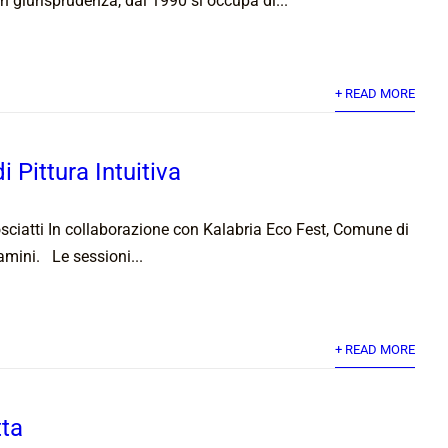
 in giurisprudenza, dal 1990 si occupa di...
+ READ MORE
i Pittura Intuitiva
sciatti In collaborazione con Kalabria Eco Fest, Comune di
mini. Le sessioni...
+ READ MORE
tta