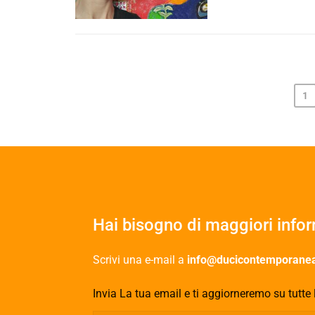
1
Hai bisogno di maggiori info
Scrivi una e-mail a
info@ducicontemporanea
Invia La tua email e ti aggiorneremo su tutte 