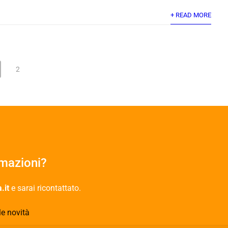
+ READ MORE
2
rmazioni?
.it
e sarai ricontattato.
le novità