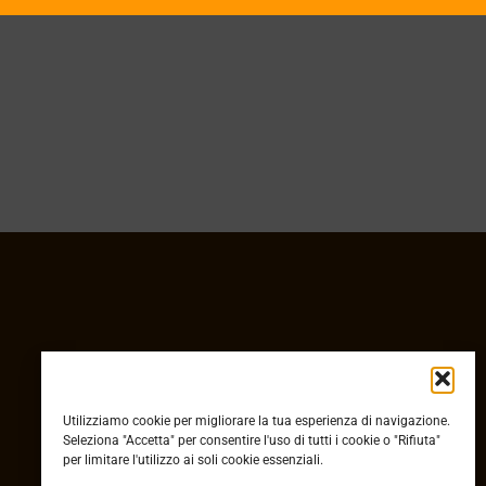
CONTATTI
Utilizziamo cookie per migliorare la tua esperienza di navigazione.
+39 379 2821090
Seleziona "Accetta" per consentire l'uso di tutti i cookie o "Rifiuta"
i
info@ducicontemporanea.it
per limitare l'utilizzo ai soli cookie essenziali.