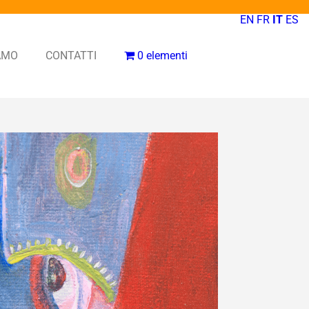
EN
FR
IT
ES
IAMO
CONTATTI
0 elementi