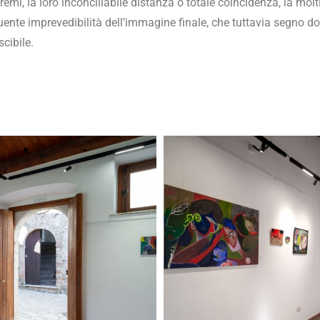
stremi, la loro inconciliabile distanza o totale coincidenza, la mol
ente imprevedibilità dell’immagine finale, che tuttavia segno 
cibile.