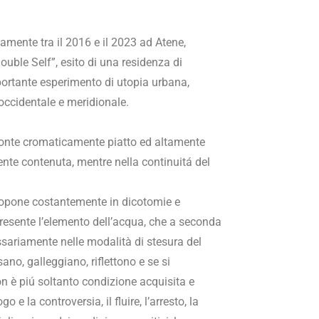
vamente tra il 2016 e il 2023 ad Atene,
ouble Self”, esito di una residenza di
mportante esperimento di utopia urbana,
 occidentale e meridionale.
ifronte cromaticamente piatto ed altamente
ente contenuta, mentre nella continuitá del
ipropone costantemente in dicotomie e
resente l’elemento dell’acqua, che a seconda
essariamente nelle modalità di stesura del
ano, galleggiano, riflettono e se si
n è piú soltanto condizione acquisita e
 e la controversia, il fluire, l’arresto, la