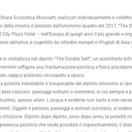
 Chiara Scolastica Mosciatti, realizzati individualmente e colletti
tolo della mostra è prestato dall’omonimo quadro del 2017, “The D
il City Plaza Hotel – nell’Europa di quegli anni il più grande e i
one abitativa, e cogestito da cittadini europei e rifugiati di Asia
 si cristallizza nel dipinto “The Double Self”, un autoritratto b
emminile raffigura una frantumazione psichica e fisica placidam
ido, seppur piuttosto circospetto e opaco.
” la polarità ineluttabile e insuperabile del dipinto omonimo si r
ali però nascono paesaggi notturni o sommersi, in cui sempre è p
i, inattesi, spesso alieni. L’acqua è evidente non tanto e non nec
ementi. Oggetti e persone, paesaggi e animali scivolano, si inabiss
rifrazione. Dipinto dopo dipinto, anno dopo anno, la polarità no
opresenza psichica che rende possibile il rispecchiamento, il dialogo