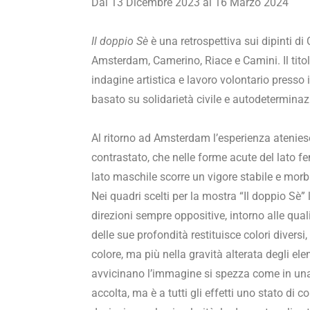
Dal 13 Dicembre 2023 al 16 Marzo 2024
Il doppio Sè
è una retrospettiva sui dipinti di
Amsterdam, Camerino, Riace e Camini.
Il ti
indagine artistica e lavoro volontario presso 
basato su solidarietà civile e autodeterminazi
Al ritorno ad Amsterdam l’esperienza ateniese
contrastato, che nelle forme acute del lato f
lato maschile scorre un vigore stabile e morb
Nei quadri scelti per la mostra “Il doppio Sè
direzioni sempre oppositive, intorno alle qu
delle sue profondità restituisce colori divers
colore, ma più nella gravità alterata degli el
avvicinano l’immagine si spezza come in una 
accolta, ma è a tutti gli effetti uno stato di c