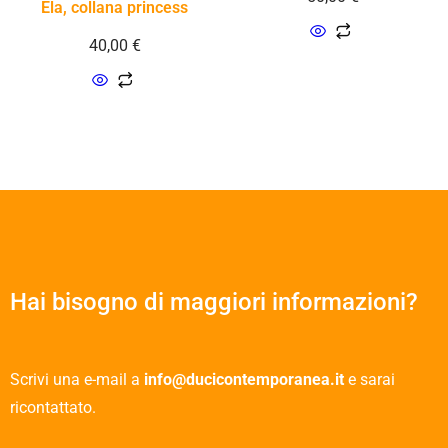
Ela, collana princess
40,00
€
Hai bisogno di maggiori informazioni?
Scrivi una e-mail a
info@ducicontemporanea.it
e sarai
ricontattato.