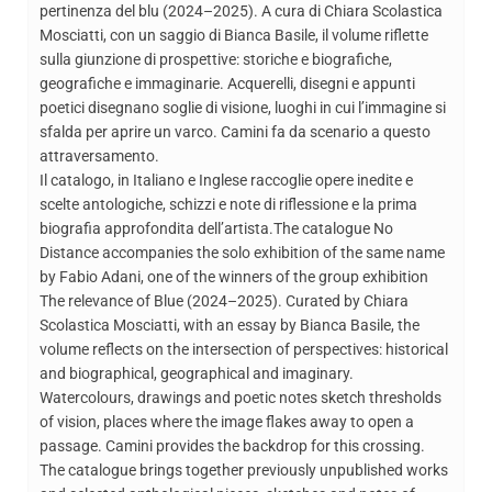
pertinenza del blu (2024–2025). A cura di Chiara Scolastica
Mosciatti, con un saggio di Bianca Basile, il volume riflette
sulla giunzione di prospettive: storiche e biografiche,
geografiche e immaginarie. Acquerelli, disegni e appunti
poetici disegnano soglie di visione, luoghi in cui l’immagine si
sfalda per aprire un varco. Camini fa da scenario a questo
attraversamento.
Il catalogo, in Italiano e Inglese raccoglie opere inedite e
scelte antologiche, schizzi e note di riflessione e la prima
biografia approfondita dell’artista.The catalogue No
Distance accompanies the solo exhibition of the same name
by Fabio Adani, one of the winners of the group exhibition
The relevance of Blue (2024–2025). Curated by Chiara
Scolastica Mosciatti, with an essay by Bianca Basile, the
volume reflects on the intersection of perspectives: historical
and biographical, geographical and imaginary.
Watercolours, drawings and poetic notes sketch thresholds
of vision, places where the image flakes away to open a
passage. Camini provides the backdrop for this crossing.
The catalogue brings together previously unpublished works