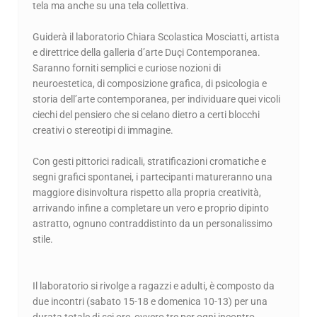
tela ma anche su una tela collettiva.
Guiderà il laboratorio Chiara Scolastica Mosciatti, artista
e direttrice della galleria d’arte Duçi Contemporanea.
Saranno forniti semplici e curiose nozioni di
neuroestetica, di composizione grafica, di psicologia e
storia dell’arte contemporanea, per individuare quei vicoli
ciechi del pensiero che si celano dietro a certi blocchi
creativi o stereotipi di immagine.
Con gesti pittorici radicali, stratificazioni cromatiche e
segni grafici spontanei, i partecipanti matureranno una
maggiore disinvoltura rispetto alla propria creatività,
arrivando infine a completare un vero e proprio dipinto
astratto, ognuno contraddistinto da un personalissimo
stile.
Il laboratorio si rivolge a ragazzi e adulti, è composto da
due incontri (sabato 15-18 e domenica 10-13) per una
durata totale di sei ore, ovvero tre per ogni incontro.